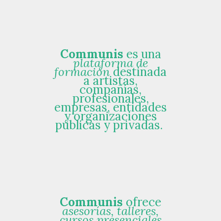
Communis
es una
plataforma de
formación
destinada
a artistas,
compañías,
profesionales,
empresas, entidades
y organizaciones
públicas y privadas.
Communis
ofrece
asesorías, talleres,
cursos presenciales